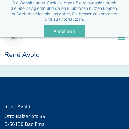
Die Website nutzt Cookies, damit Sie reibungslos durch
die Site navigieren und deren Funktionen nutzen können.
Außerdem helfen sie uns dabei, Sie besser zu verstehen
und zu unterstützen.
Annehmen
René Avold
René Avold
Otto-Balzer-Str. 39
D-56130 Bad Ems